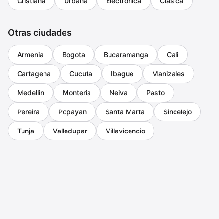
Cristiana
Urbana
Electronica
Clasica
Otras ciudades
Armenia
Bogota
Bucaramanga
Cali
Cartagena
Cucuta
Ibague
Manizales
Medellin
Monteria
Neiva
Pasto
Pereira
Popayan
Santa Marta
Sincelejo
Tunja
Valledupar
Villavicencio