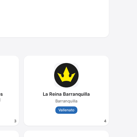
os
La Reina Barranquilla
M
Barranquilla
Vallenato
3
4