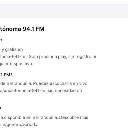
utónoma 94.1 FM
o?
y gratis en
ma-941-fm. Solo presiona play, sin registro ni
ier dispositivo.
.1 FM?
de Barranquilla. Puedes escucharla en vivo
la/uniautonoma-941-fm sin necesidad de
?
a disponible en Barranquilla. Descubre mas
om/genero/variada.