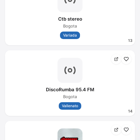
Ctb stereo
Bogota
Variada
13
DiscoRumba 95.4 FM
Bogota
Vallenato
14