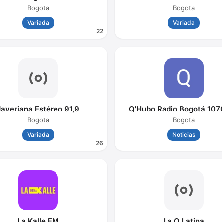
Bogota
Bogota
Variada
Variada
22
Javeriana Estéreo 91,9
Q'Hubo Radio Bogotá 10
Bogota
Bogota
Variada
Noticias
26
La Kalle FM
La O Latina