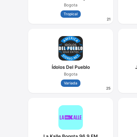
Bogota
Tropical
21
Ídolos Del Pueblo
Bogota
Variada
25
La Kalle Bogota 96.9 FM