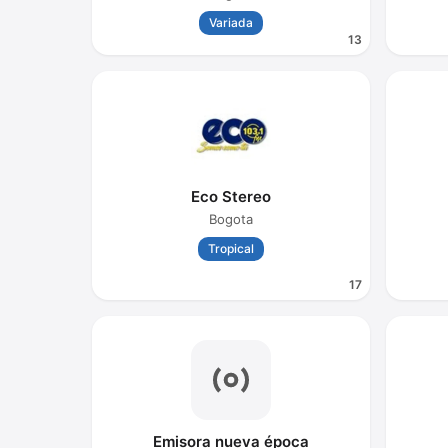
Variada
13
Eco Stereo
Bogota
Tropical
17
Emisora nueva época