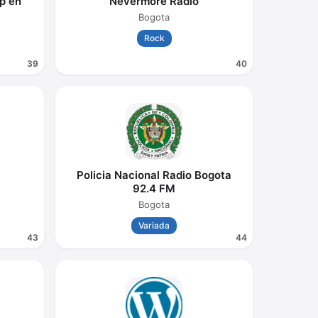
p en
Nevermore Radio
Bogota
Rock
39
40
Policia Nacional Radio Bogota
92.4 FM
Bogota
Variada
43
44