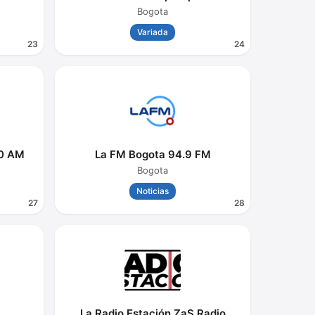
Bogota
Variada
23
24
70 AM
La FM Bogota 94.9 FM
Bogota
Noticias
27
28
La Radio Estación ZaS Radio