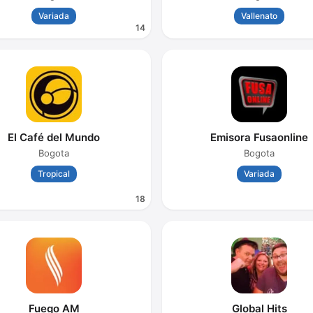
Variada
Vallenato
14
El Café del Mundo
Emisora Fusaonline
Bogota
Bogota
Tropical
Variada
18
Fuego AM
Global Hits