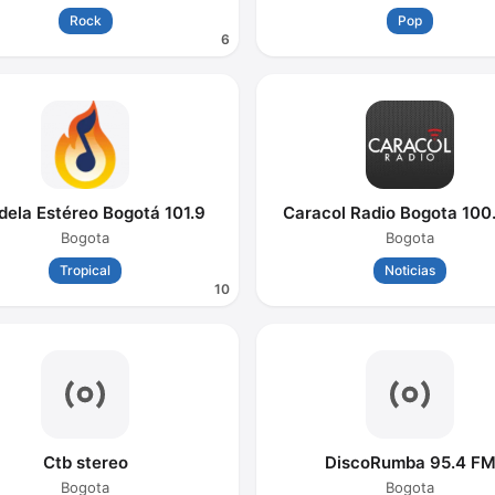
Rock
Pop
6
ela Estéreo Bogotá 101.9
Caracol Radio Bogota 100
Bogota
Bogota
Tropical
Noticias
10
Ctb stereo
DiscoRumba 95.4 F
Bogota
Bogota