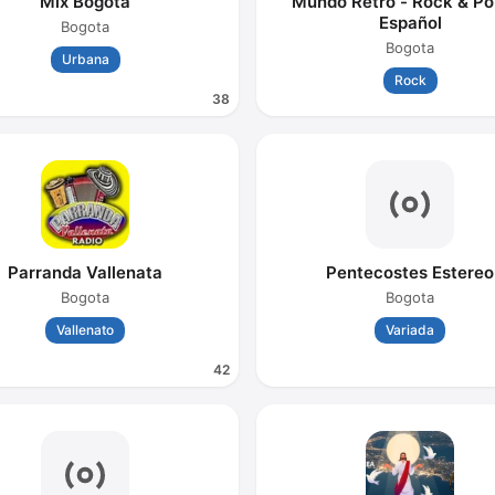
Mix Bogota
Mundo Retro - Rock & Po
Español
Bogota
Bogota
Urbana
Rock
38
Parranda Vallenata
Pentecostes Estereo
Bogota
Bogota
Vallenato
Variada
42