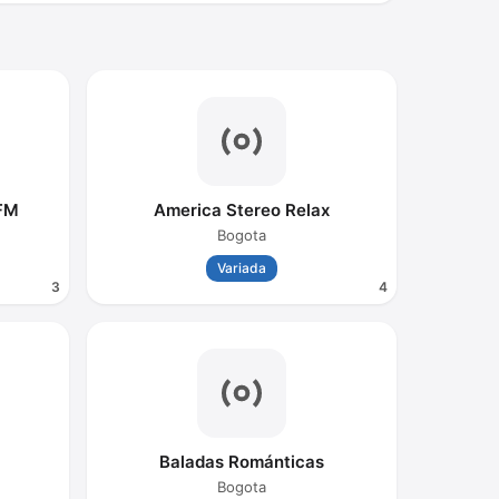
 FM
America Stereo Relax
Bogota
Variada
3
4
Baladas Románticas
Bogota