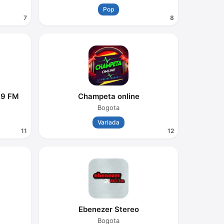
Pop
7
8
.9 FM
Champeta online
Bogota
Variada
11
12
M
Ebenezer Stereo
Bogota