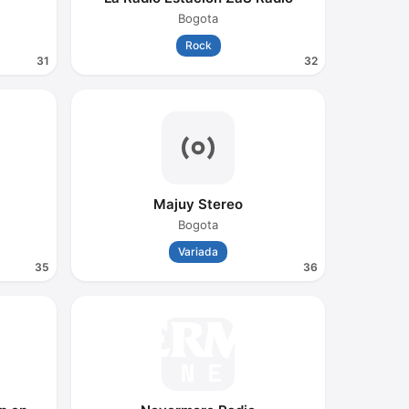
Bogota
Rock
31
32
Majuy Stereo
Bogota
Variada
35
36