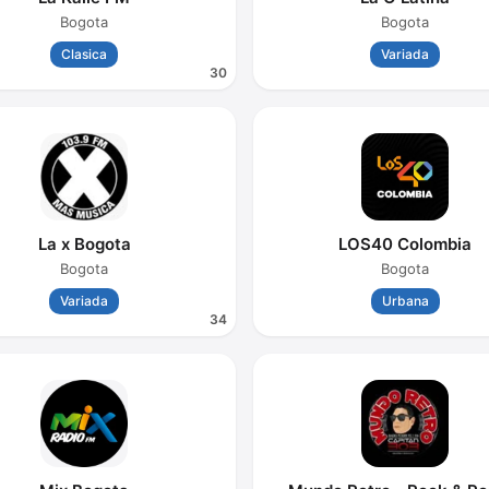
Bogota
Bogota
Clasica
Variada
30
La x Bogota
LOS40 Colombia
Bogota
Bogota
Variada
Urbana
34