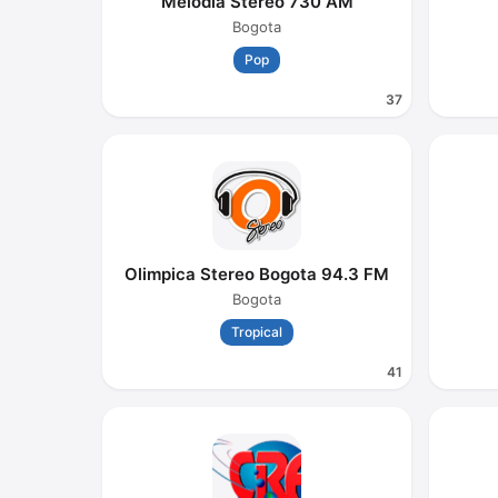
Melodia Stereo 730 AM
Bogota
Pop
37
Olimpica Stereo Bogota 94.3 FM
Bogota
Tropical
41