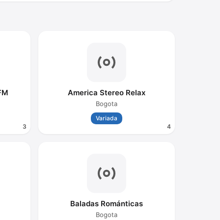
 FM
America Stereo Relax
Bogota
Variada
3
4
Baladas Románticas
Bogota