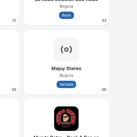
Bogota
Rock
31
32
Majuy Stereo
Bogota
Variada
35
36