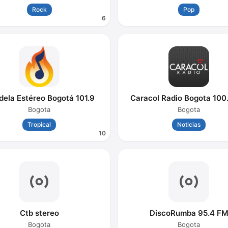
Rock
Pop
6
ela Estéreo Bogotá 101.9
Caracol Radio Bogota 100
Bogota
Bogota
Tropical
Noticias
10
Ctb stereo
DiscoRumba 95.4 F
Bogota
Bogota