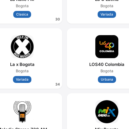
Bogota
Bogota
Clasica
Variada
30
La x Bogota
LOS40 Colombia
Bogota
Bogota
Variada
Urbana
34