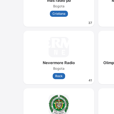
mas radio pb
M
Bogota
Cristiana
37
Nevermore Radio
Olimp
Bogota
Rock
41