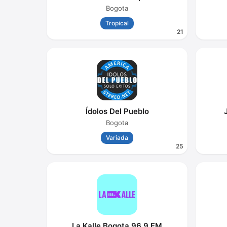
Bogota
Tropical
21
Ídolos Del Pueblo
Bogota
Variada
25
La Kalle Bogota 96.9 FM