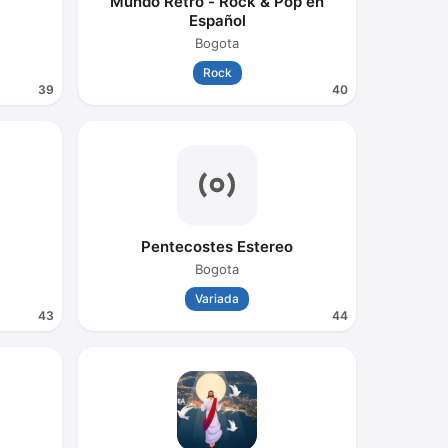
Mundo Retro - Rock & Pop en
Español
Bogota
Rock
39
40
Pentecostes Estereo
Bogota
Variada
43
44