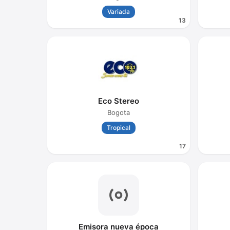
Variada
13
Eco Stereo
Bogota
Tropical
17
Emisora nueva época