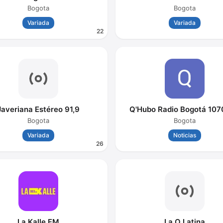
Bogota
Bogota
Variada
Variada
22
Javeriana Estéreo 91,9
Q'Hubo Radio Bogotá 10
Bogota
Bogota
Variada
Noticias
26
La Kalle FM
La O Latina