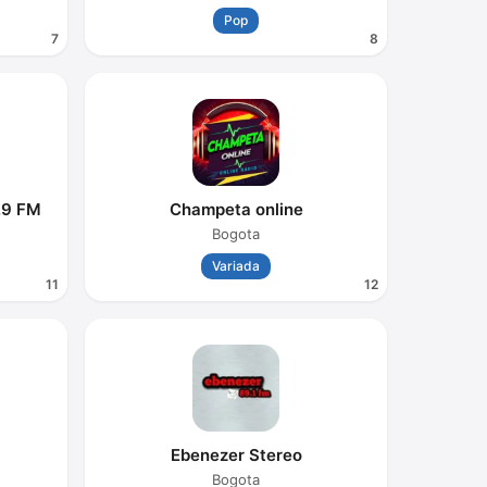
Pop
7
8
.9 FM
Champeta online
Bogota
Variada
11
12
M
Ebenezer Stereo
Bogota