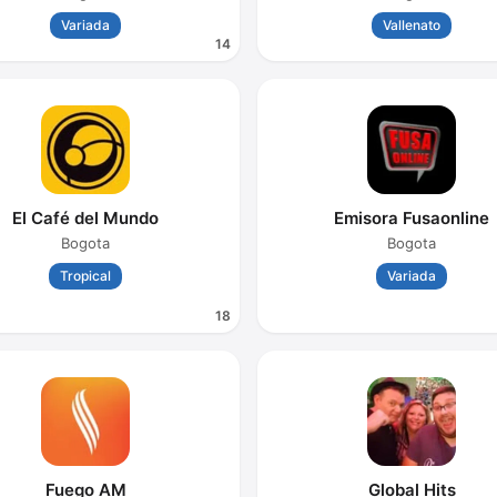
Variada
Vallenato
14
El Café del Mundo
Emisora Fusaonline
Bogota
Bogota
Tropical
Variada
18
Fuego AM
Global Hits