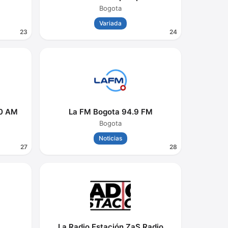
Bogota
Variada
23
24
70 AM
La FM Bogota 94.9 FM
Bogota
Noticias
27
28
La Radio Estación ZaS Radio