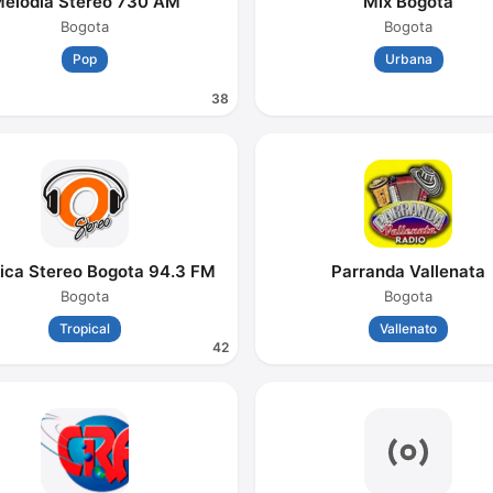
elodia Stereo 730 AM
Mix Bogota
Bogota
Bogota
Pop
Urbana
38
ica Stereo Bogota 94.3 FM
Parranda Vallenata
Bogota
Bogota
Tropical
Vallenato
42