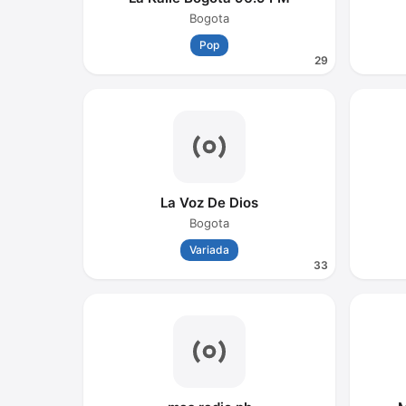
Bogota
Pop
29
La Voz De Dios
Bogota
Variada
33