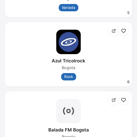
Variada
5
Azul Tricolrock
Bogota
Rock
6
Balada FM Bogota
Bogota