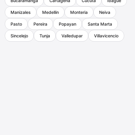
Bucaramanga
Cartagena
Cucuta
Ibague
Manizales
Medellin
Monteria
Neiva
Pasto
Pereira
Popayan
Santa Marta
Sincelejo
Tunja
Valledupar
Villavicencio