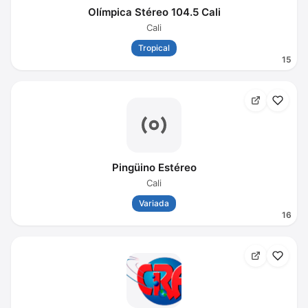
Olímpica Stéreo 104.5 Cali
Cali
Tropical
15
Pingüino Estéreo
Cali
Variada
16