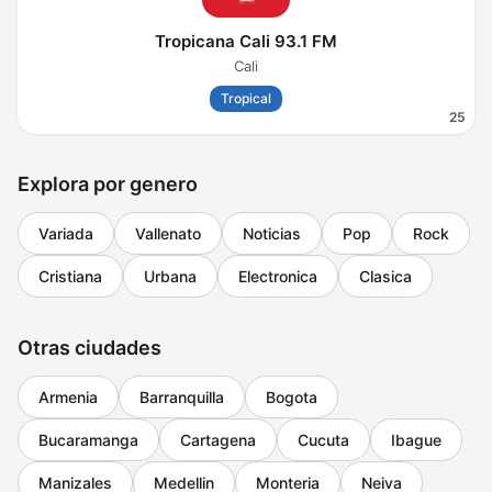
Tropicana Cali 93.1 FM
Cali
Tropical
25
Explora por genero
Variada
Vallenato
Noticias
Pop
Rock
Cristiana
Urbana
Electronica
Clasica
Otras ciudades
Armenia
Barranquilla
Bogota
Bucaramanga
Cartagena
Cucuta
Ibague
Manizales
Medellin
Monteria
Neiva