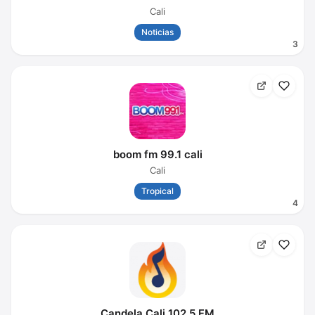
Cali
Noticias
3
boom fm 99.1 cali
Cali
Tropical
4
Candela Cali 102.5 FM