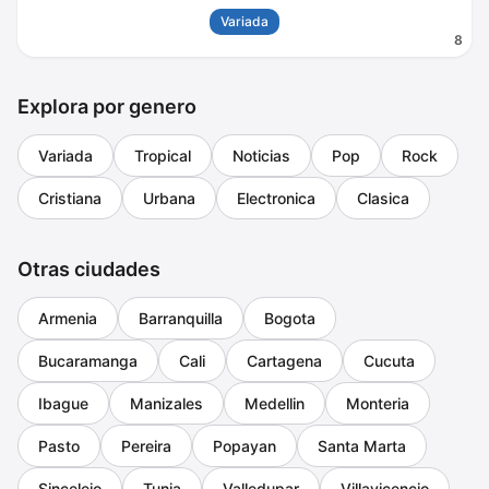
Variada
8
Explora por genero
Variada
Tropical
Noticias
Pop
Rock
Cristiana
Urbana
Electronica
Clasica
Otras ciudades
Armenia
Barranquilla
Bogota
Bucaramanga
Cali
Cartagena
Cucuta
Ibague
Manizales
Medellin
Monteria
Pasto
Pereira
Popayan
Santa Marta
Sincelejo
Tunja
Valledupar
Villavicencio