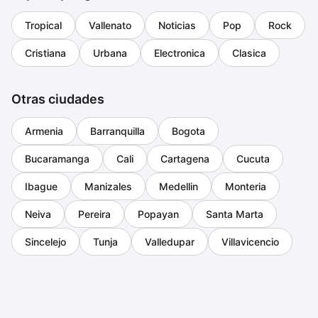
Tropical
Vallenato
Noticias
Pop
Rock
Cristiana
Urbana
Electronica
Clasica
Otras ciudades
Armenia
Barranquilla
Bogota
Bucaramanga
Cali
Cartagena
Cucuta
Ibague
Manizales
Medellin
Monteria
Neiva
Pereira
Popayan
Santa Marta
Sincelejo
Tunja
Valledupar
Villavicencio