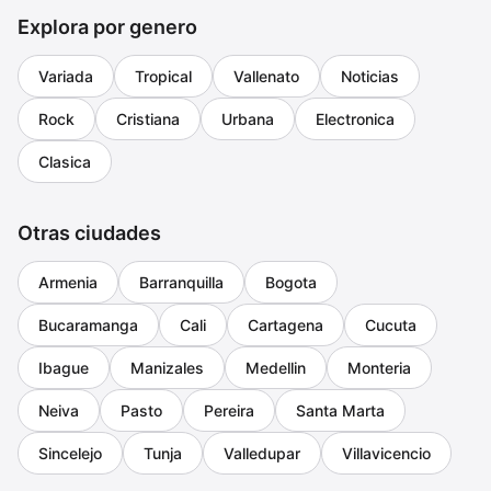
Explora por genero
Variada
Tropical
Vallenato
Noticias
Rock
Cristiana
Urbana
Electronica
Clasica
Otras ciudades
Armenia
Barranquilla
Bogota
Bucaramanga
Cali
Cartagena
Cucuta
Ibague
Manizales
Medellin
Monteria
Neiva
Pasto
Pereira
Santa Marta
Sincelejo
Tunja
Valledupar
Villavicencio