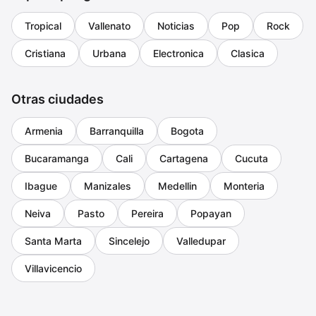
Tropical
Vallenato
Noticias
Pop
Rock
Cristiana
Urbana
Electronica
Clasica
Otras ciudades
Armenia
Barranquilla
Bogota
Bucaramanga
Cali
Cartagena
Cucuta
Ibague
Manizales
Medellin
Monteria
Neiva
Pasto
Pereira
Popayan
Santa Marta
Sincelejo
Valledupar
Villavicencio