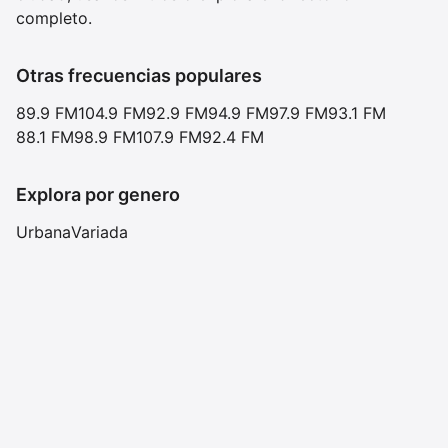
completo.
Otras frecuencias populares
89.9 FM
104.9 FM
92.9 FM
94.9 FM
97.9 FM
93.1 FM
88.1 FM
98.9 FM
107.9 FM
92.4 FM
Explora por genero
Urbana
Variada