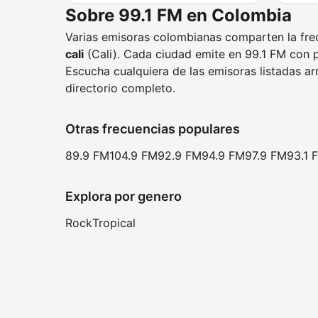
Sobre 99.1 FM en Colombia
Varias emisoras colombianas comparten la fr
cali
(Cali). Cada ciudad emite en 99.1 FM con p
Escucha cualquiera de las emisoras listadas arr
directorio completo.
Otras frecuencias populares
89.9 FM
104.9 FM
92.9 FM
94.9 FM
97.9 FM
93.1 
Explora por genero
Rock
Tropical