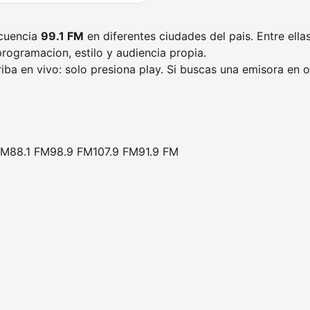
ecuencia
99.1 FM
en diferentes ciudades del pais. Entre ella
rogramacion, estilo y audiencia propia.
iba en vivo: solo presiona play. Si buscas una emisora en ot
FM
88.1 FM
98.9 FM
107.9 FM
91.9 FM