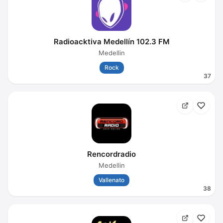
Radioacktiva Medellín 102.3 FM
Medellin
Rock
37
Rencordradio
Medellin
Vallenato
38