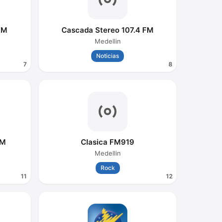
FM
Cascada Stereo 107.4 FM
Medellin
Noticias
7
8
FM
Clasica FM919
Medellin
Rock
11
12