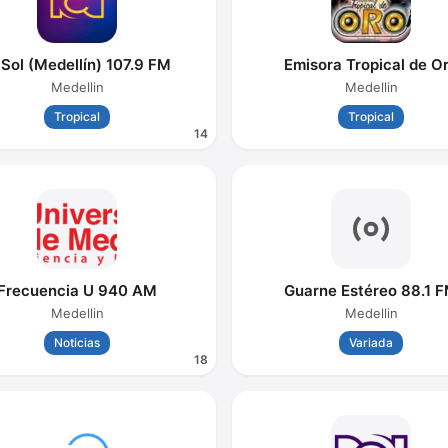
 Sol (Medellín) 107.9 FM
Emisora Tropical de O
Medellin
Medellin
Tropical
Tropical
14
Frecuencia U 940 AM
Guarne Estéreo 88.1 
Medellin
Medellin
Noticias
Variada
18