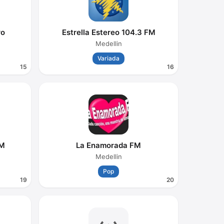
ro
Estrella Estereo 104.3 FM
Medellin
Variada
15
16
FM
La Enamorada FM
Medellin
Pop
19
20