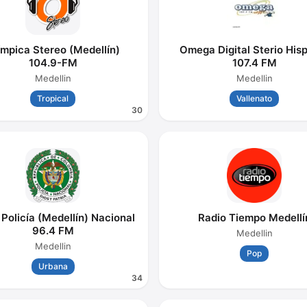
ímpica Stereo (Medellín)
Omega Digital Sterio His
104.9-FM
107.4 FM
Medellin
Medellin
Tropical
Vallenato
30
 Policía (Medellín) Nacional
Radio Tiempo Medellí
96.4 FM
Medellin
Medellin
Pop
Urbana
34