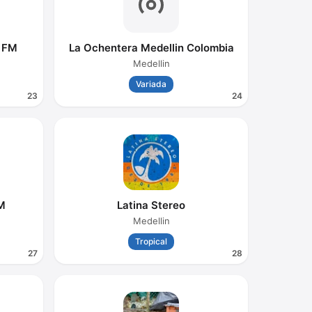
9 FM
La Ochentera Medellin Colombia
Medellin
Variada
23
24
M
Latina Stereo
Medellin
Tropical
27
28