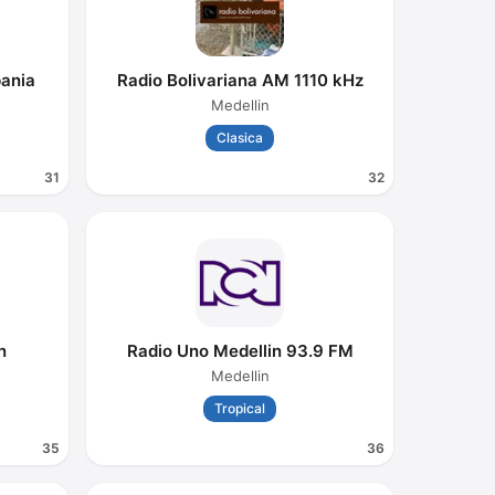
pania
Radio Bolivariana AM 1110 kHz
Medellin
Clasica
31
32
n
Radio Uno Medellin 93.9 FM
Medellin
Tropical
35
36