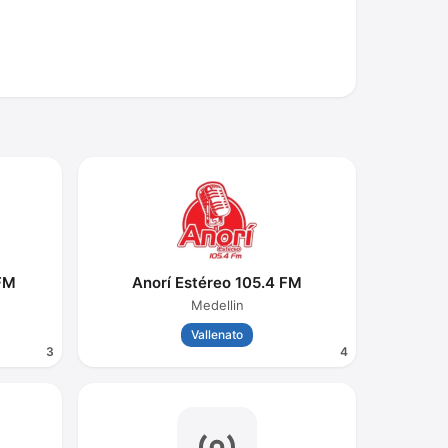
FM
Anorí Estéreo 105.4 FM
Medellin
Vallenato
3
4