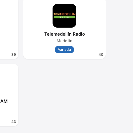
Telemedellín Radio
Medellin
Variada
39
40
70AM
43