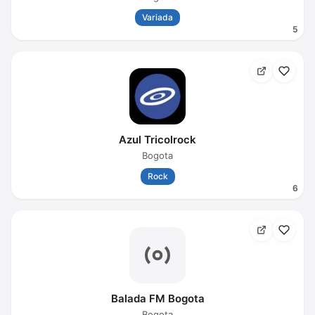
Variada
5
Azul Tricolrock
Bogota
Rock
6
Balada FM Bogota
Bogota