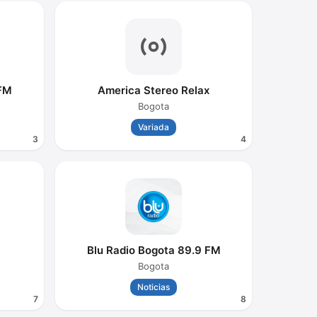
 FM
America Stereo Relax
Bogota
Variada
3
4
Blu Radio Bogota 89.9 FM
Bogota
Noticias
7
8