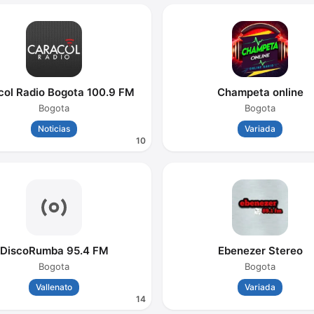
col Radio Bogota 100.9 FM
Champeta online
Bogota
Bogota
Noticias
Variada
10
DiscoRumba 95.4 FM
Ebenezer Stereo
Bogota
Bogota
Vallenato
Variada
14