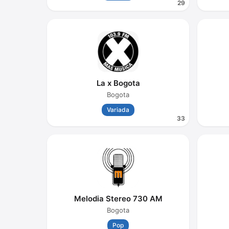
29
La x Bogota
Bogota
Variada
33
Melodia Stereo 730 AM
Bogota
Pop