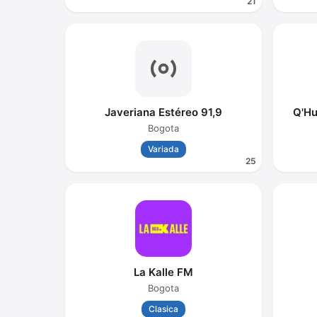
21
Javeriana Estéreo 91,9
Q'Hu
Bogota
Variada
25
La Kalle FM
Bogota
Clasica