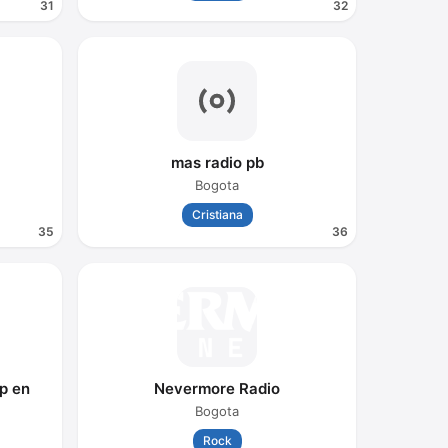
31
32
mas radio pb
Bogota
Cristiana
35
36
p en
Nevermore Radio
Bogota
Rock