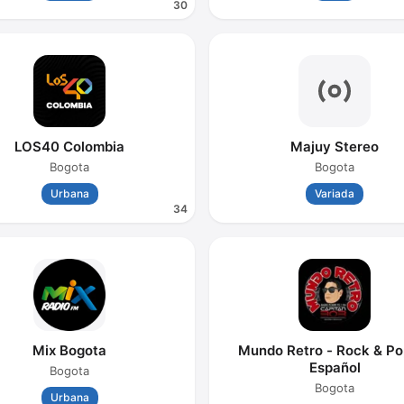
30
LOS40 Colombia
Majuy Stereo
Bogota
Bogota
Urbana
Variada
34
Mix Bogota
Mundo Retro - Rock & Po
Español
Bogota
Bogota
Urbana