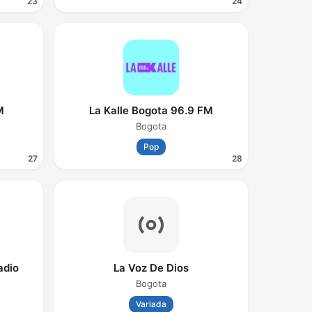
23
24
M
La Kalle Bogota 96.9 FM
Bogota
Pop
27
28
adio
La Voz De Dios
Bogota
Variada