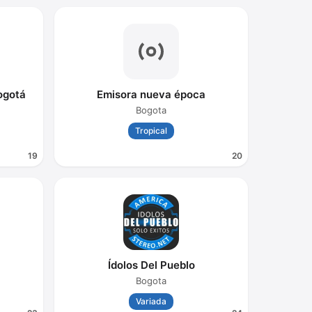
ogotá
Emisora nueva época
Bogota
Tropical
19
20
Ídolos Del Pueblo
Bogota
Variada